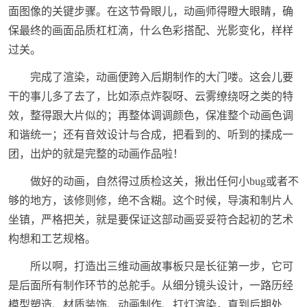
面图像的关键步骤。在这节骨眼儿，动画师得瞪大眼睛，确
保最终的画面品质杠杠滴，什么色彩搭配、光影变化，样样
过关。
完成了渲染，动画便跨入后期制作的大门喽。这会儿要
干的事儿多了去了，比如添点炸裂呀、云雾缭绕呀之类的特
效，整得跟大片似的；再整体调调颜色，保准整个动画色调
和谐统一；还有音效设计与合成，把看到的、听到的揉成一
团，出炉的就是完整的动画作品啦！
做好的动画，自然得过质检这关，揪出任何小bug或者不
够的地方，该修则修，绝不含糊。这个时候，导演和制片人
坐镇，严格把关，就是要保证这部动画妥妥符合起初的艺术
构想和工艺规格。
所以啊，打造出三维动画故事板只是长征第一步，它可
是后面所有制作环节的总舵手。从细分镜头设计，一路历经
模型塑造、材质装饰、动画制作、打灯渲染，直到后期处