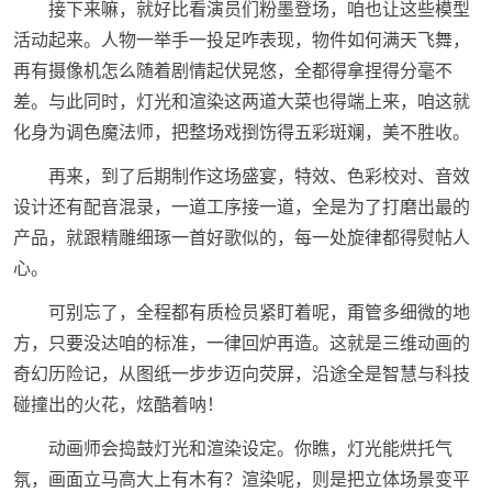
接下来嘛，就好比看演员们粉墨登场，咱也让这些模型
活动起来。人物一举手一投足咋表现，物件如何满天飞舞，
再有摄像机怎么随着剧情起伏晃悠，全都得拿捏得分毫不
差。与此同时，灯光和渲染这两道大菜也得端上来，咱这就
化身为调色魔法师，把整场戏捯饬得五彩斑斓，美不胜收。
再来，到了后期制作这场盛宴，特效、色彩校对、音效
设计还有配音混录，一道工序接一道，全是为了打磨出最的
产品，就跟精雕细琢一首好歌似的，每一处旋律都得熨帖人
心。
可别忘了，全程都有质检员紧盯着呢，甭管多细微的地
方，只要没达咱的标准，一律回炉再造。这就是三维动画的
奇幻历险记，从图纸一步步迈向荧屏，沿途全是智慧与科技
碰撞出的火花，炫酷着呐！
动画师会捣鼓灯光和渲染设定。你瞧，灯光能烘托气
氛，画面立马高大上有木有？渲染呢，则是把立体场景变平