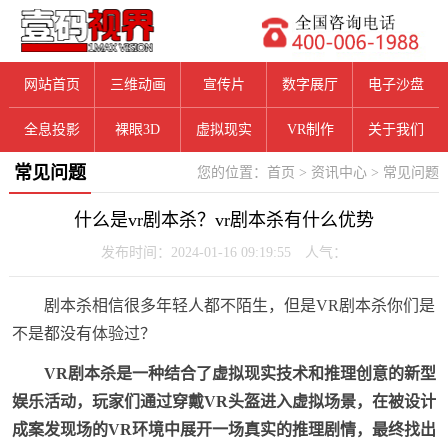
网站首页
三维动画
宣传片
数字展厅
电子沙盘
全息投影
裸眼3D
虚拟现实
VR制作
关于我们
常见问题
您的位置：
首页
>
资讯中心
>
常见问题
什么是vr剧本杀？vr剧本杀有什么优势
发布时间：2024-01-16 09:19:55 人气：
剧本杀相信很多年轻人都不陌生，但是VR剧本杀你们是
不是都没有体验过？
VR剧本杀
是一种结合了虚拟现实技术和推理创意的新型
娱乐活动，玩家们通过穿戴VR头盔进入虚拟场景，在被设计
成案发现场的VR环境中展开一场真实的推理剧情，最终找出