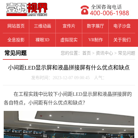
网站首页
三维动画
宣传片
数字展厅
电子沙盘
全息投影
裸眼3D
虚拟现实
VR制作
关于我们
常见问题
您的位置：
首页
>
资讯中心
>
常见问题
小间距LED显示屏和液晶拼接屏有什么优点和缺点
发布时间：2023-12-07 09:00:45 人气：
在工程实践中比较下小间距LED显示屏和液晶拼接屏的
各自特点，小间距
有什么优点和缺点
？