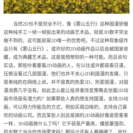
当然2D也不是完全不行，像《雾山五行》这种国漫骄傲
这种纯手工一帧一帧抠出来的动画艺术品，就是3D数字完全
做不到的，这可能就是2D唯一的优势吧。不过这种现象级作
品只有《雾山五行》，或许好的2D动画作品以后会被国家收
藏，成为典藏艺术品，这是我预想到的一种可能。而且说句
实话，那些吵着要看2D动画的人，在以往或许都是看日漫，
压根没看过几部国漫，他们也并不关心2D和国漫的发展，只
是单纯的在网络上说，并不是真的热爱2D，热爱国漫，对国
漫消费几乎没有。如此怎么能让投资者改变策略去信服2D动
画市场是有潜力的？如果那些人真的想支持国漫，支持2D动
画，可以用力所能及的方式，例如买周边啥的，支持自己喜
欢的动画公司。而且某些人别总是搞的2D动画好像是受害者
一样，3D动画做什么了吗？它不就是产量高，播放量强劲，
符合整个当今的市场需求吗？那估计还有人要嘴硬了，说什