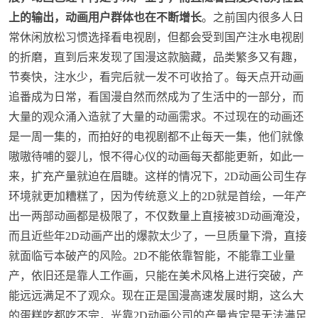
上的输出，动画用户群体也在不断增长
。之前国内很多人日
常休闲放松习惯选择看电视剧，但都会受到国产注水电视剧
的折磨，直到后来发现了国漫这款脑藏，品类繁多又有趣，
节奏快，注水少，看完后就一发不可收拾了。每天点开动画
追番成为日常，看国漫自然而然成为了生活中的一部分，而
大量的观众涌入造就了大量的动画需求。不过现在的动画还
是一周一集的，而拍好的电视剧都不止每天一集，他们就像
嗷嗷待哺的婴儿，恨不得心仪的动画每天都能更新，如此一
来，扩充产量就迫在眉睫。这样的情况下，2D动画公司生存
环境就更加糟糕了，因为传统意义上的2D就是首绘，一年产
出一两部动画都是极限了，不仅数量上直接被3D动画淹没，
而且近些年2D动画产出的爆款太少了，一旦质量下滑，直接
就面临亏本破产的风险。2D不能依靠智能，不能靠工业量
产，依旧还是靠人工作画，只能在美术风格上进行突破，产
能远远满足不了观众。现在正是国漫高速发展时期，这么大
的蛋糕吃都吃不完，光靠2D动画公司的产量肯定是无法满足