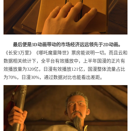
最后便是3D动画带动的市场经济远远领先于2D动画。
《长安3万里》《哪吒魔童降世》票房能说明一切。而且云和
数据相关统计下，全平台有效播放中，上半年国漫的正片有
效播放量为320亿，日漫有效播放121亿，国漫整体流量占比
为70%，日漫30%，通过数据对比也能看出差距。