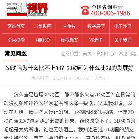
网站首页
三维动画
宣传片
数字展厅
电子沙盘
全息投影
裸眼3D
虚拟现实
VR制作
关于我们
常见问题
您的位置：
首页
>
资讯中心
>
常见问题
2d动画为什么比不上3d？3d动画为什么比2d的发展好
发布时间：2023-11-14 10:06:55 人气：
怎么全是垃圾3D动画，能不能多来点2D动画？在日常的
动漫视频和评论区经常能看到这样一些话，这里我想说，从
现在开始，请某些人停止幻想。虽然听起来很残酷，但是2D
动画被3D动画超越是必然的结果，谁也改变不了。3D动画的
崛起是大势所趋，谁也无法阻止，我知道看过2D动画的朋友
无法接受这一事实。要知道3D与2D一直争论不休，很多网游